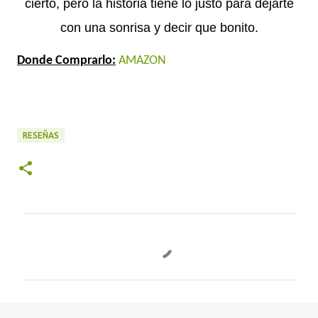
cierto, pero la historia tiene lo justo para dejarte
con una sonrisa y decir que bonito.
Donde Comprarlo:
AMAZON
RESEÑAS
C
o
m
e
n