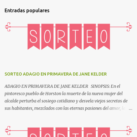
t
Entradas populares
a
r
i
o
s
SORTEO ADAGIO EN PRIMAVERA DE JANE KELDER
ADAGIO EN PRIMAVERA DE JANE KELDER SINOPSIS: En el
pintoresco pueblo de Horston la muerte de la nueva mujer del
alcalde perturba el sosiego cotidiano y desvela viejos secretos de
sus habitantes, mezclados con las eternas pasiones del amor, la
venganza y la ambición. En 1866, un idílico pueblo del sur inglés
verá perturbada su tranquilidad tras el asesinato de la mujer del
alcalde. Ese hecho coincide con el derrumbe de las acciones del